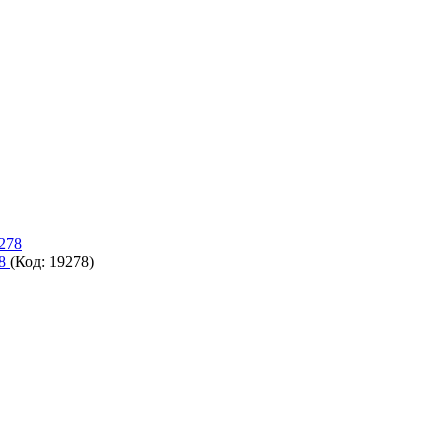
78
(Код:
19278
)