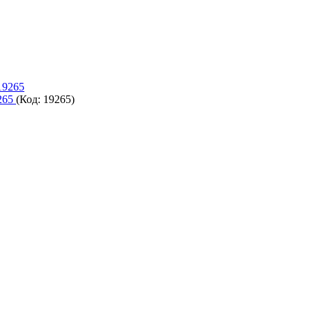
9265
(Код:
19265
)