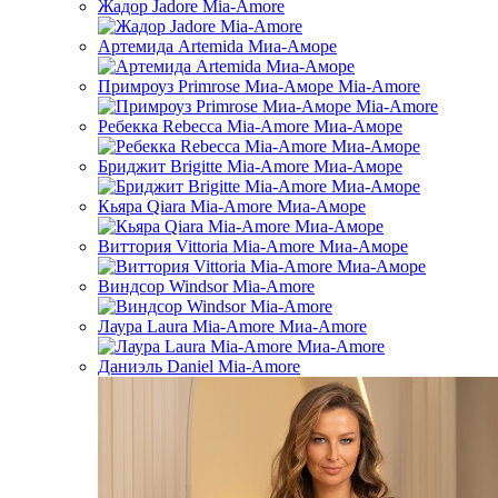
Жадор Jadore Mia-Amore
Артемида Artemida Миа-Аморе
Примроуз Primrose Миа-Аморе Mia-Amore
Ребекка Rebecca Mia-Amore Миа-Аморе
Бриджит Brigitte Mia-Amore Миа-Аморе
Кьяра Qiara Mia-Amore Миа-Аморе
Виттория Vittoria Mia-Amore Миа-Аморе
Виндсор Windsor Mia-Amore
Лаура Laura Mia-Amore Миа-Amore
Даниэль Daniel Mia-Amore