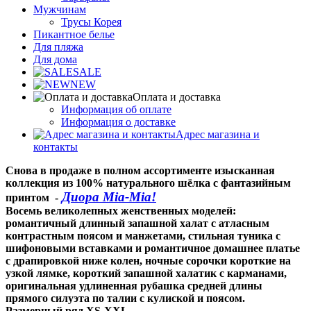
Мужчинам
Трусы Корея
Пикантное белье
Для пляжа
Для дома
SALE
NEW
Оплата и доставка
Информация об оплате
Информация о доставке
Адрес магазина и
контакты
Снова в продаже в полном ассортименте изысканная
коллекция из 100% натурального шёлка с фантазийным
Диора Mia-Mia!
принтом -
Восемь великолепных женственных моделей:
романтичный длинный запашной халат с атласным
контрастным поясом и манжетами, стильная туника с
шифоновыми вставками и романтичное домашнее платье
с драпировкой ниже колен, ночные сорочки короткие на
узкой лямке, короткий запашной халатик с карманами,
оригинальная удлиненная рубашка средней длины
прямого силуэта по талии с кулиской и поясом.
Размерный ряд XS-XXL.