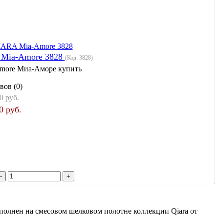
 Mia-Amore 3828
(Код:
3828
)
more Миа-Аморе купить
вов (0)
0 руб.
0 руб.
олнен на смесовом шелковом полотне коллекции Qiara от