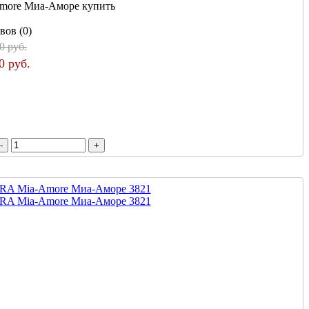
more Миа-Аморе купить
вов (0)
0 руб.
0 руб.