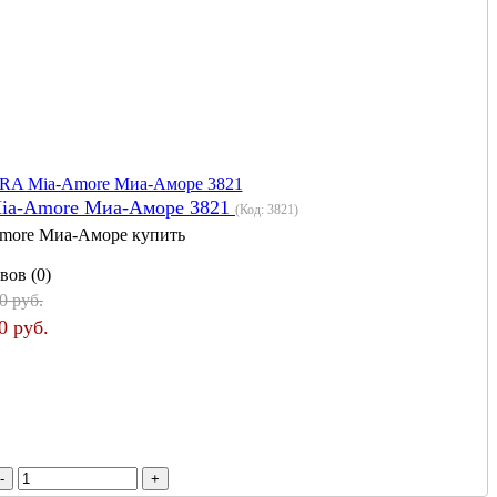
Mia-Amore Миа-Аморе 3821
(Код:
3821
)
more Миа-Аморе купить
вов (0)
0 руб.
0 руб.