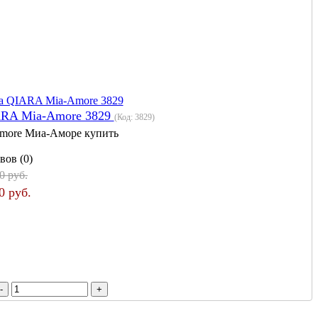
ARA Mia-Amore 3829
(Код:
3829
)
more Миа-Аморе купить
вов (0)
0 руб.
0 руб.