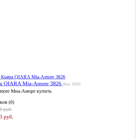
ра QIARA Mia-Amore 3826
(Код:
3826
)
more Миа-Аморе купить
вов (0)
0 руб.
0 руб.