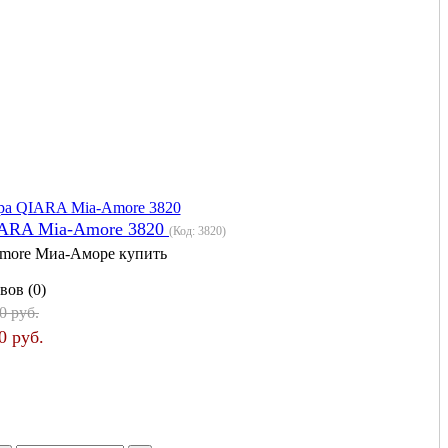
IARA Mia-Amore 3820
(Код:
3820
)
more Миа-Аморе купить
вов (0)
0 руб.
0 руб.