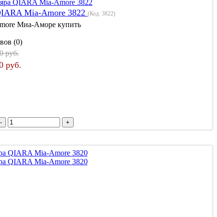
QIARA Mia-Amore 3822
(Код:
3822
)
more Миа-Аморе купить
вов (0)
0 руб.
0 руб.