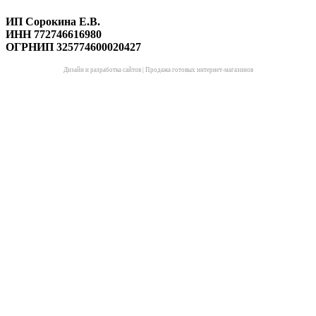
ИП Сорокина Е.В.
ИНН 772746616980
ОГРНИП 325774600020427
Дизайн и разработка сайтов
|
Продажа готовых интернет-магазинов